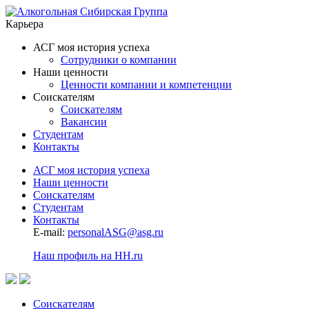
Карьера
АСГ моя история успеха
Сотрудники о компании
Наши ценности
Ценности компании и компетенции
Соискателям
Соискателям
Вакансии
Студентам
Контакты
АСГ моя история успеха
Наши ценности
Соискателям
Студентам
Контакты
E-mail:
personalASG@asg.ru
Наш профиль на HH.ru
Соискателям