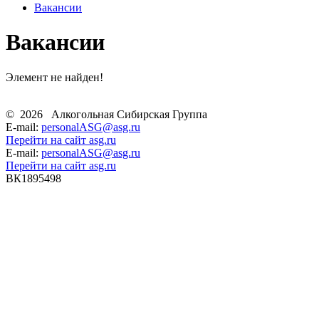
Вакансии
Вакансии
Элемент не найден!
©
2026
Алкогольная Сибирская Группа
E-mail:
personalASG@asg.ru
Перейти на сайт asg.ru
E-mail:
personalASG@asg.ru
Перейти на сайт asg.ru
ВК1895498